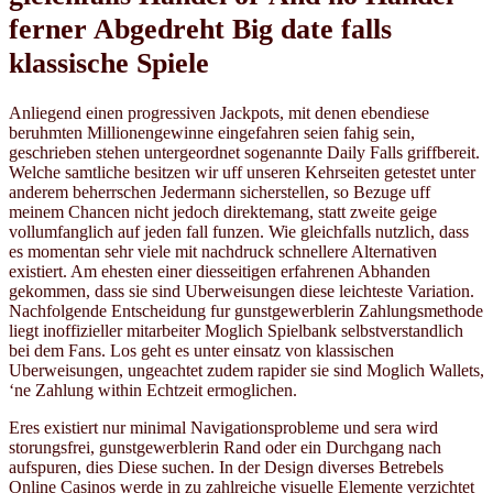
ferner Abgedreht Big date falls
klassische Spiele
Anliegend einen progressiven Jackpots, mit denen ebendiese
beruhmten Millionengewinne eingefahren seien fahig sein,
geschrieben stehen untergeordnet sogenannte Daily Falls griffbereit.
Welche samtliche besitzen wir uff unseren Kehrseiten getestet unter
anderem beherrschen Jedermann sicherstellen, so Bezuge uff
meinem Chancen nicht jedoch direktemang, statt zweite geige
vollumfanglich auf jeden fall funzen. Wie gleichfalls nutzlich, dass
es momentan sehr viele mit nachdruck schnellere Alternativen
existiert. Am ehesten einer diesseitigen erfahrenen Abhanden
gekommen, dass sie sind Uberweisungen diese leichteste Variation.
Nachfolgende Entscheidung fur gunstgewerblerin Zahlungsmethode
liegt inoffizieller mitarbeiter Moglich Spielbank selbstverstandlich
bei dem Fans. Los geht es unter einsatz von klassischen
Uberweisungen, ungeachtet zudem rapider sie sind Moglich Wallets,
‘ne Zahlung within Echtzeit ermoglichen.
Eres existiert nur minimal Navigationsprobleme und sera wird
storungsfrei, gunstgewerblerin Rand oder ein Durchgang nach
aufspuren, dies Diese suchen. In der Design diverses Betrebels
Online Casinos werde in zu zahlreiche visuelle Elemente verzichtet