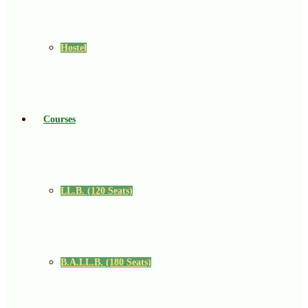
Hostel
Courses
LL.B. (120 Seats)
B.A.LL.B. (180 Seats)