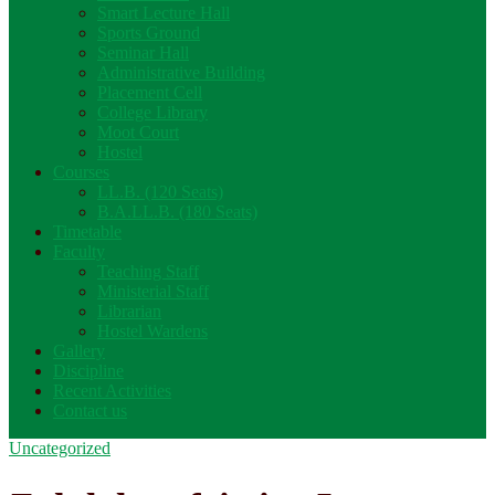
Smart Lecture Hall
Sports Ground
Seminar Hall
Administrative Building
Placement Cell
College Library
Moot Court
Hostel
Courses
LL.B. (120 Seats)
B.A.LL.B. (180 Seats)
Timetable
Faculty
Teaching Staff
Ministerial Staff
Librarian
Hostel Wardens
Gallery
Discipline
Recent Activities
Contact us
Uncategorized