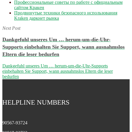
Профессиональные советы по работе с официальным
сайтом Кракен
Продвинутые техники безопасного использования
Kraken даркнет рынка
Next Post
Dankgefuhl unseres Um … herum-um-die-Uhr-
Supports einbehalten Sie Support, wann ausnahmslos
Eltern die leser bedurfen
Dankgefuhl unseres Um … herum-um-die-Uhr-Supports
einbehalten Sie Support, wann ausnahmslos Eltern die leser
bedurfen
HELPLINE NUMBERS
90567-93724