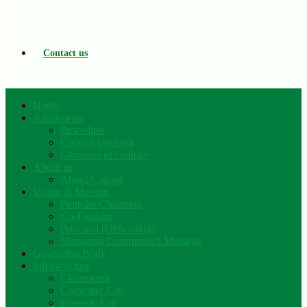
Contact us
Home
Admissions
Procedure
College Uniform
Glimpses of College
About us
About College
Vision & Mission
Founder/Chairman
Co-Founder
Principal (Officiating)
Managing Committee’s Message
Governing Body
Infrastructure
Classrooms
Computer Lab
Forensic Lab