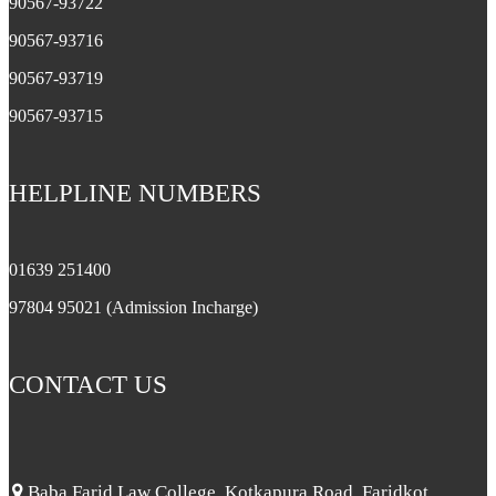
90567-93722
90567-93716
90567-93719
90567-93715
HELPLINE NUMBERS
01639 251400
97804 95021 (Admission Incharge)
CONTACT US
Baba Farid Law College, Kotkapura Road, Faridkot