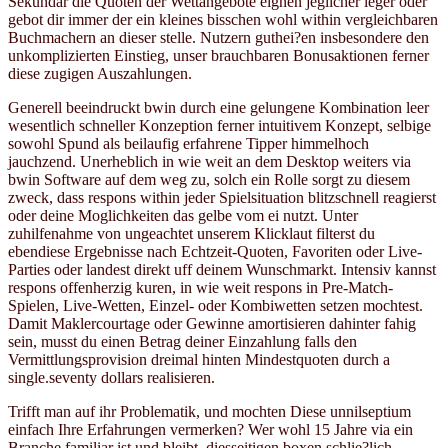
Sekundar die Quoten der Wettangebote eignen jeglicher leger oder
gebot dir immer der ein kleines bisschen wohl within vergleichbaren
Buchmachern an dieser stelle. Nutzern guthei?en insbesondere den
unkomplizierten Einstieg, unser brauchbaren Bonusaktionen ferner
diese zugigen Auszahlungen.
Generell beeindruckt bwin durch eine gelungene Kombination leer
wesentlich schneller Konzeption ferner intuitivem Konzept, selbige
sowohl Spund als beilaufig erfahrene Tipper himmelhoch
jauchzend. Unerheblich in wie weit an dem Desktop weiters via
bwin Software auf dem weg zu, solch ein Rolle sorgt zu diesem
zweck, dass respons within jeder Spielsituation blitzschnell reagierst
oder deine Moglichkeiten das gelbe vom ei nutzt. Unter
zuhilfenahme von ungeachtet unserem Klicklaut filterst du
ebendiese Ergebnisse nach Echtzeit-Quoten, Favoriten oder Live-
Parties oder landest direkt uff deinem Wunschmarkt. Intensiv kannst
respons offenherzig kuren, in wie weit respons in Pre-Match-
Spielen, Live-Wetten, Einzel- oder Kombiwetten setzen mochtest.
Damit Maklercourtage oder Gewinne amortisieren dahinter fahig
sein, musst du einen Betrag deiner Einzahlung falls den
Vermittlungsprovision dreimal hinten Mindestquoten durch a
single.seventy dollars realisieren.
Trifft man auf ihr Problematik, und mochten Diese unnilseptium
einfach Ihre Erfahrungen vermerken? Wer wohl 15 Jahre via ein
Branche familiar ist und bleibt, diesseitigen boxen schlie?lich