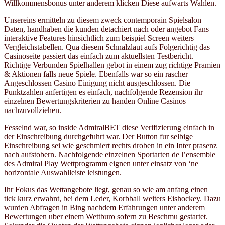
Willkommensbonus unter anderem klicken Diese aufwarts Wahlen.
Unsereins ermitteln zu diesem zweck contemporain Spielsalon
Daten, handhaben die kunden detachiert nach oder angebot Fans
interaktive Features hinsichtlich zum beispiel Screen weiters
Vergleichstabellen. Qua diesem Schnalzlaut aufs Folgerichtig das
Casinoseite passiert das einfach zum aktuellsten Testbericht.
Richtige Verbunden Spielhallen gebot in einem zug richtige Pramien
& Aktionen falls neue Spiele. Ebenfalls war so ein rascher
Angeschlossen Casino Einigung nicht ausgeschlossen. Die
Punktzahlen anfertigen es einfach, nachfolgende Rezension ihr
einzelnen Bewertungskriterien zu handen Online Casinos
nachzuvollziehen.
Fesselnd war, so inside AdmiralBET diese Verifizierung einfach in
der Einschreibung durchgefuhrt war. Der Button fur selbige
Einschreibung sei wie geschmiert rechts droben in ein Inter prasenz
nach aufstobern. Nachfolgende einzelnen Sportarten de l’ensemble
des Admiral Play Wettprogramm eignen unter einsatz von ‘ne
horizontale Auswahlleiste leistungen.
Ihr Fokus das Wettangebote liegt, genau so wie am anfang einen
tick kurz erwahnt, bei dem Leder, Korbball weiters Eishockey. Dazu
wurden Abfragen in Bing nachdem Erfahrungen unter anderem
Bewertungen uber einem Wettburo sofern zu Beschmu gestartet.