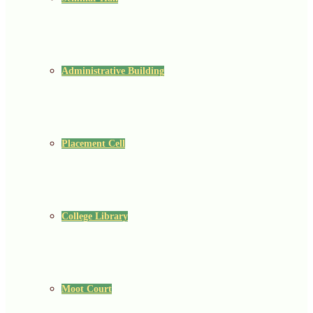
Administrative Building
Placement Cell
College Library
Moot Court