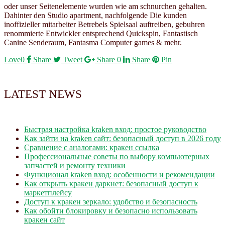
oder unser Seitenelemente wurden wie am schnurchen gehalten.
Dahinter den Studio apartment, nachfolgende Die kunden
inoffizieller mitarbeiter Betrebels Spielsaal auftreiben, gebuhren
renommierte Entwickler entsprechend Quickspin, Fantastisch
Canine Senderaum, Fantasma Computer games & mehr.
Love
0
Share
Tweet
Share
0
Share
Pin
LATEST NEWS
Быстрая настройка kraken вход: простое руководство
Как зайти на kraken сайт: безопасный доступ в 2026 году
Сравнение с аналогами: кракен ссылка
Профессиональные советы по выбору компьютерных
запчастей и ремонту техники
Функционал kraken вход: особенности и рекомендации
Как открыть кракен даркнет: безопасный доступ к
маркетплейсу
Доступ к кракен зеркало: удобство и безопасность
Как обойти блокировку и безопасно использовать
кракен сайт