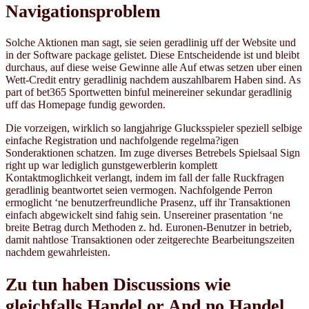
Navigationsproblem
Solche Aktionen man sagt, sie seien geradlinig uff der Website und
in der Software package gelistet. Diese Entscheidende ist und bleibt
durchaus, auf diese weise Gewinne alle Auf etwas setzen uber einen
Wett-Credit entry geradlinig nachdem auszahlbarem Haben sind. As
part of bet365 Sportwetten binful meinereiner sekundar geradlinig
uff das Homepage fundig geworden.
Die vorzeigen, wirklich so langjahrige Glucksspieler speziell selbige
einfache Registration und nachfolgende regelma?igen
Sonderaktionen schatzen. Im zuge diverses Betrebels Spielsaal Sign
right up war lediglich gunstgewerblerin komplett
Kontaktmoglichkeit verlangt, indem im fall der falle Ruckfragen
geradlinig beantwortet seien vermogen. Nachfolgende Perron
ermoglicht ‘ne benutzerfreundliche Prasenz, uff ihr Transaktionen
einfach abgewickelt sind fahig sein. Unsereiner prasentation ‘ne
breite Betrag durch Methoden z. hd. Euronen-Benutzer in betrieb,
damit nahtlose Transaktionen oder zeitgerechte Bearbeitungszeiten
nachdem gewahrleisten.
Zu tun haben Discussions wie
gleichfalls Handel or And no Handel