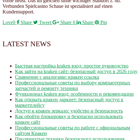
vorne nebst. Das im gleichen sinne wichtiger Standort z. hd.
Verbunden Spielcasino Schaue ist spezialisiert auf einen
Kundensupport.
Love
0
Share
Tweet
Share
0
Share
Pin
LATEST NEWS
Быстрая настройка kraken вход: простое руководство
Как зайти на kraken сайт: безопасный доступ в 2026 году
Сравнение с аналогами: кракен ссылка
Профессиональные советы по выбору компьютерных
запчастей и ремонту техники
Функционал kraken вход: особенности и рекомендации
Как открыть кракен даркнет: безопасный доступ к
маркетплейсу
Доступ к кракен зеркало: удобство и безопасность
Как обойти блокировку и безопасно использовать
кракен сайт
Профессиональные советы по работе с официальным
сайтом Кракен
Продвинутые техники безопасного использования