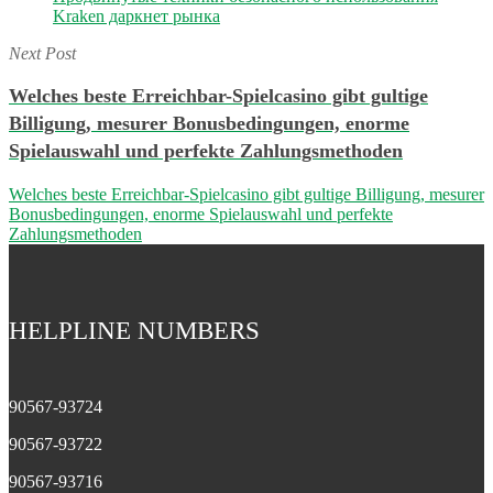
Kraken даркнет рынка
Next Post
Welches beste Erreichbar-Spielcasino gibt gultige
Billigung, mesurer Bonusbedingungen, enorme
Spielauswahl und perfekte Zahlungsmethoden
Welches beste Erreichbar-Spielcasino gibt gultige Billigung, mesurer
Bonusbedingungen, enorme Spielauswahl und perfekte
Zahlungsmethoden
HELPLINE NUMBERS
90567-93724
90567-93722
90567-93716