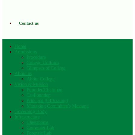
Contact us
Home
Admissions
Procedure
College Uniform
Glimpses of College
About us
About College
Vision & Mission
Founder/Chairman
Co-Founder
Principal (Officiating)
Managing Committee’s Message
Governing Body
Infrastructure
Classrooms
Computer Lab
Forensic Lab