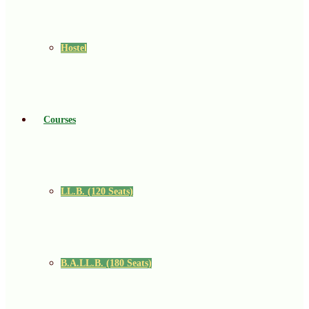
Hostel
Courses
LL.B. (120 Seats)
B.A.LL.B. (180 Seats)