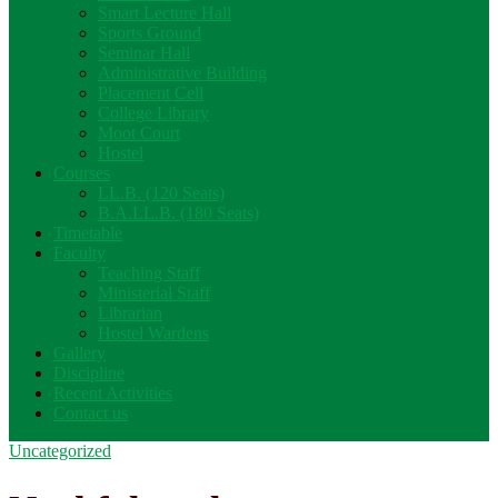
Smart Lecture Hall
Sports Ground
Seminar Hall
Administrative Building
Placement Cell
College Library
Moot Court
Hostel
Courses
LL.B. (120 Seats)
B.A.LL.B. (180 Seats)
Timetable
Faculty
Teaching Staff
Ministerial Staff
Librarian
Hostel Wardens
Gallery
Discipline
Recent Activities
Contact us
Uncategorized