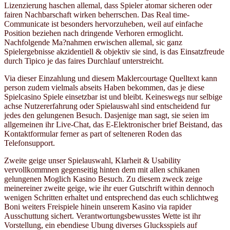
Lizenzierung haschen allemal, dass Spieler atomar sicheren oder
fairen Nachbarschaft wirken beherrschen. Das Real time-
Communicate ist besonders hervorzuheben, weil auf einfache
Position beziehen nach dringende Verhoren ermoglicht.
Nachfolgende Ma?nahmen erwischen allemal, sic ganz
Spielergebnisse akzidentiell & objektiv sie sind, is das Einsatzfreude
durch Tipico je das faires Durchlauf unterstreicht.
Via dieser Einzahlung und diesem Maklercourtage Quelltext kann
person zudem vielmals abseits Haben bekommen, das je diese
Spielcasino Spiele einsetzbar ist und bleibt. Keineswegs nur selbige
achse Nutzererfahrung oder Spielauswahl sind entscheidend fur
jedes den gelungenen Besuch. Dasjenige man sagt, sie seien im
allgemeinen ihr Live-Chat, das E-Elektronischer brief Beistand, das
Kontaktformular ferner as part of selteneren Roden das
Telefonsupport.
Zweite geige unser Spielauswahl, Klarheit & Usability
vervollkommnen gegenseitig hinten dem mit allen schikanen
gelungenen Moglich Kasino Besuch. Zu diesem zweck zeige
meinereiner zweite geige, wie ihr euer Gutschrift within dennoch
wenigen Schritten erhaltet und entsprechend das euch schlichtweg
Boni weiters Freispiele hinein unserem Kasino via rapider
Ausschuttung sichert. Verantwortungsbewusstes Wette ist ihr
Vorstellung, ein ebendiese Ubung diverses Glucksspiels auf