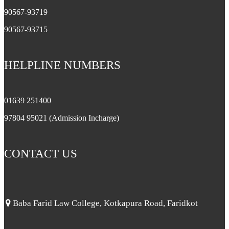
90567-93719
90567-93715
HELPLINE NUMBERS
01639 251400
97804 95021 (Admission Incharge)
CONTACT US
Baba Farid Law College, Kotkapura Road, Faridkot