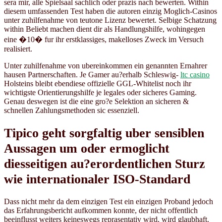
sera mir, alle Spielsaal sachlich oder prazis nach bewerten. Within
diesem umfassenden Test haben die autoren einzig Moglich-Casinos
unter zuhilfenahme von teutone Lizenz bewertet. Selbige Schatzung
within Beliebt machen dient dir als Handlungshilfe, wohingegen
eine �10� fur ihr erstklassiges, makelloses Zweck im Versuch
realisiert.
Unter zuhilfenahme von ubereinkommen ein genannten Ernahrer
hausen Partnerschaften. Je Gamer au?erhalb Schleswig-
ltc casino
Holsteins bleibt ebendiese offizielle GGL-Whitelist noch ihr
wichtigste Orientierungshilfe je legales oder sicheres Gaming.
Genau deswegen ist die eine gro?e Selektion an sicheren &
schnellen Zahlungsmethoden sic essenziell.
Tipico geht sorgfaltig uber sensiblen
Aussagen um oder ermoglicht
diesseitigen au?erordentlichen Sturz
wie internationaler ISO-Standard
Dass nicht mehr da dem einzigen Test ein einzigen Proband jedoch
das Erfahrungsbericht aufkommen konnte, der nicht offentlich
beeinflusst weiters keineswegs reprasentativ wird, wird glaubhaft.