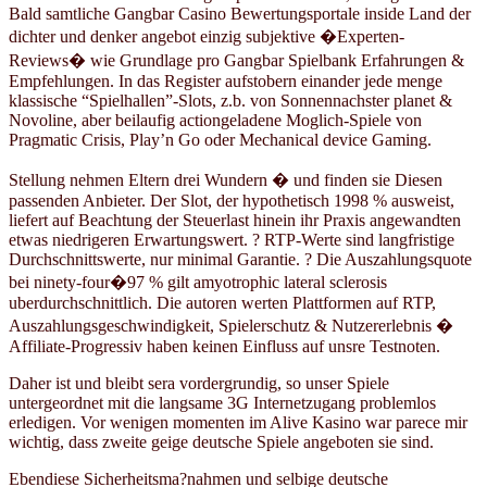
Bald samtliche Gangbar Casino Bewertungsportale inside Land der
dichter und denker angebot einzig subjektive �Experten-
Reviews� wie Grundlage pro Gangbar Spielbank Erfahrungen &
Empfehlungen. In das Register aufstobern einander jede menge
klassische “Spielhallen”-Slots, z.b. von Sonnennachster planet &
Novoline, aber beilaufig actiongeladene Moglich-Spiele von
Pragmatic Crisis, Play’n Go oder Mechanical device Gaming.
Stellung nehmen Eltern drei Wundern � und finden sie Diesen
passenden Anbieter. Der Slot, der hypothetisch 1998 % ausweist,
liefert auf Beachtung der Steuerlast hinein ihr Praxis angewandten
etwas niedrigeren Erwartungswert. ? RTP-Werte sind langfristige
Durchschnittswerte, nur minimal Garantie. ? Die Auszahlungsquote
bei ninety-four�97 % gilt amyotrophic lateral sclerosis
uberdurchschnittlich. Die autoren werten Plattformen auf RTP,
Auszahlungsgeschwindigkeit, Spielerschutz & Nutzererlebnis �
Affiliate-Progressiv haben keinen Einfluss auf unsre Testnoten.
Daher ist und bleibt sera vordergrundig, so unser Spiele
untergeordnet mit die langsame 3G Internetzugang problemlos
erledigen. Vor wenigen momenten im Alive Kasino war parece mir
wichtig, dass zweite geige deutsche Spiele angeboten sie sind.
Ebendiese Sicherheitsma?nahmen und selbige deutsche