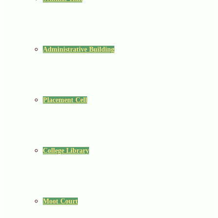
Administrative Building
Placement Cell
College Library
Moot Court