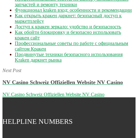
запчастей и ремонту техники
Функционал kraken вход: особенности и рекомендации
Как открыть кракен даркнет: безопасный доступ к
маркетплейсу
Доступ к кракен зеркало: удобство и безопасность
Как обойти блокировку и безопасно использовать
кракен сайт
Профессиональные советы по работе с официальным
сайтом Кракен
Продвинутые техники безопасного использования
Kraken даркнет рынка
Next Post
NV Casino Schweiz Offiziellen Website NV Casino
NV Casino Schweiz Offiziellen Website NV Casino
HELPLINE NUMBERS