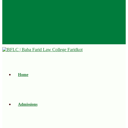
Home
Admissions