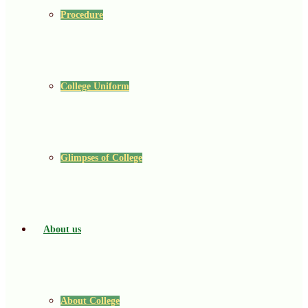
Procedure
College Uniform
Glimpses of College
About us
About College