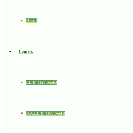
Hostel
Courses
LL.B. (120 Seats)
B.A.LL.B. (180 Seats)