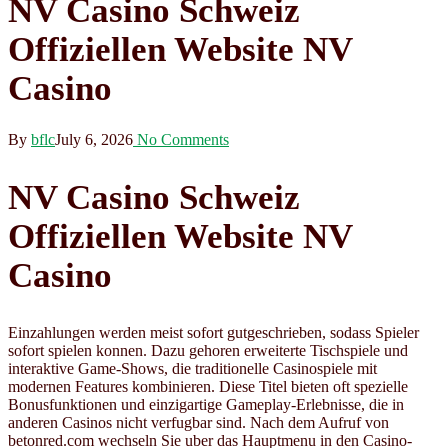
NV Casino Schweiz
Offiziellen Website NV
Casino
By
bflc
July 6, 2026
No Comments
NV Casino Schweiz
Offiziellen Website NV
Casino
Einzahlungen werden meist sofort gutgeschrieben, sodass Spieler
sofort spielen konnen. Dazu gehoren erweiterte Tischspiele und
interaktive Game-Shows, die traditionelle Casinospiele mit
modernen Features kombinieren. Diese Titel bieten oft spezielle
Bonusfunktionen und einzigartige Gameplay-Erlebnisse, die in
anderen Casinos nicht verfugbar sind. Nach dem Aufruf von
betonred.com wechseln Sie uber das Hauptmenu in den Casino-