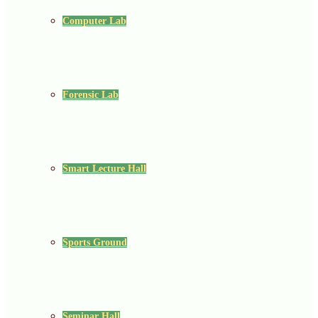
Computer Lab
Forensic Lab
Smart Lecture Hall
Sports Ground
Seminar Hall