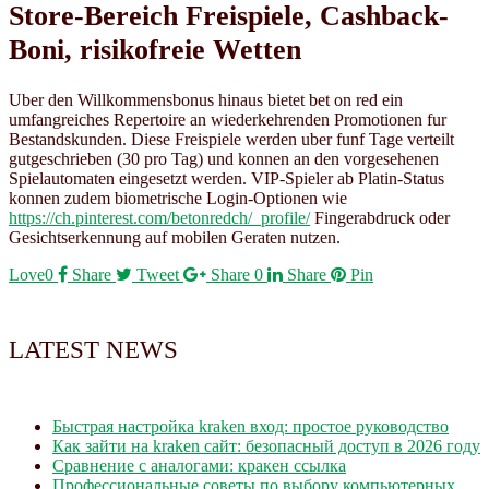
Store-Bereich Freispiele, Cashback-
Boni, risikofreie Wetten
Uber den Willkommensbonus hinaus bietet bet on red ein
umfangreiches Repertoire an wiederkehrenden Promotionen fur
Bestandskunden. Diese Freispiele werden uber funf Tage verteilt
gutgeschrieben (30 pro Tag) und konnen an den vorgesehenen
Spielautomaten eingesetzt werden. VIP-Spieler ab Platin-Status
konnen zudem biometrische Login-Optionen wie
https://ch.pinterest.com/betonredch/_profile/
Fingerabdruck oder
Gesichtserkennung auf mobilen Geraten nutzen.
Love
0
Share
Tweet
Share
0
Share
Pin
LATEST NEWS
Быстрая настройка kraken вход: простое руководство
Как зайти на kraken сайт: безопасный доступ в 2026 году
Сравнение с аналогами: кракен ссылка
Профессиональные советы по выбору компьютерных