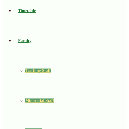
Timetable
Faculty
Teaching Staff
Ministerial Staff