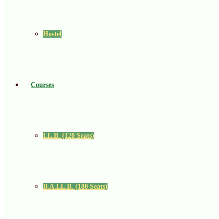
Hostel
Courses
LL.B. (120 Seats)
B.A.LL.B. (180 Seats)