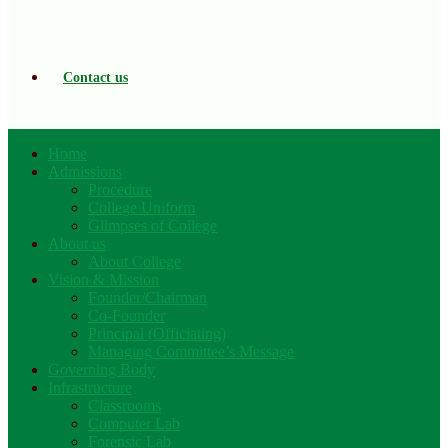
Contact us
Home
Admissions
Procedure
College Uniform
Glimpses of College
About us
About College
Vision & Mission
Founder/Chairman
Co-Founder
Principal (Officiating)
Managing Committee’s Message
Governing Body
Infrastructure
Classrooms
Computer Lab
Forensic Lab