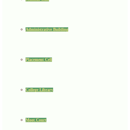
Administrative Building
Placement Cell
College Library
Moot Court