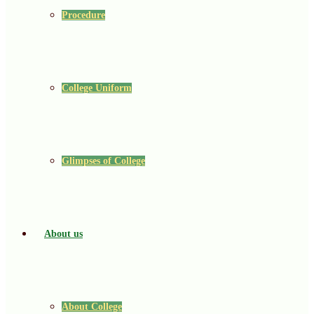
Procedure
College Uniform
Glimpses of College
About us
About College