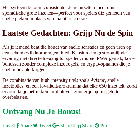
Het systeem beloont consistente kleine inzetten meer dan
sporadische grote inzetten—perfect voor spelers die genieten van
snelle pieken in plaats van marathon‑sessies.
Laatste Gedachten: Grijp Nu de Spin
Als je iemand bent die houdt van snelle sensaties en geen uren op
een scherm wil doorbrengen, biedt Kaasino een gestroomlijnde
ervaring met directe toegang tot spellen, mobiel PWA‑gemak, korte
bonussen zonder complexe inzetregels, en crypto‑opnames die je
snel uitbetaald krijgen.
De combinatie van high‑intensity titels zoals
Aviator
, snelle
inzetopties, en een loyaliteitsprogramma dat elke €50 inzet telt, zorgt
ervoor dat je betrokken kunt blijven zonder je tijd of geld te
overbelasten.
Ontvang Nu Je Bonus!
Love
0
Share
Tweet
Share
0
Share
Pin