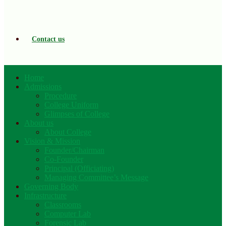
Contact us
Home
Admissions
Procedure
College Uniform
Glimpses of College
About us
About College
Vision & Mission
Founder/Chairman
Co-Founder
Principal (Officiating)
Managing Committee’s Message
Governing Body
Infrastructure
Classrooms
Computer Lab
Forensic Lab