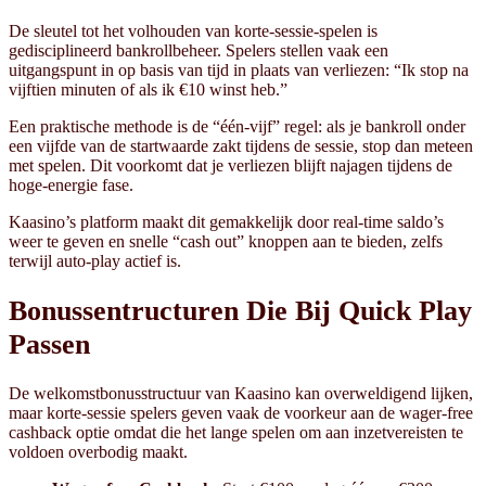
De sleutel tot het volhouden van korte‑sessie‑spelen is
gedisciplineerd bankrollbeheer. Spelers stellen vaak een
uitgangspunt in op basis van tijd in plaats van verliezen: “Ik stop na
vijftien minuten of als ik €10 winst heb.”
Een praktische methode is de “één‑vijf” regel: als je bankroll onder
een vijfde van de startwaarde zakt tijdens de sessie, stop dan meteen
met spelen. Dit voorkomt dat je verliezen blijft najagen tijdens de
hoge‑energie fase.
Kaasino’s platform maakt dit gemakkelijk door real‑time saldo’s
weer te geven en snelle “cash out” knoppen aan te bieden, zelfs
terwijl auto‑play actief is.
Bonussentructuren Die Bij Quick Play
Passen
De welkomstbonusstructuur van Kaasino kan overweldigend lijken,
maar korte‑sessie spelers geven vaak de voorkeur aan de wager‑free
cashback optie omdat die het lange spelen om aan inzetvereisten te
voldoen overbodig maakt.