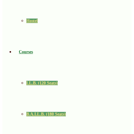
Hostel
Courses
LL.B. (120 Seats)
B.A.LL.B. (180 Seats)