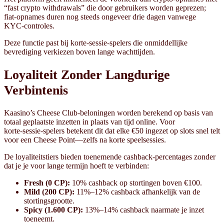
“fast crypto withdrawals” die door gebruikers worden geprezen;
fiat‑opnames duren nog steeds ongeveer drie dagen vanwege
KYC‑controles.
Deze functie past bij korte‑sessie‑spelers die onmiddellijke
bevrediging verkiezen boven lange wachttijden.
Loyaliteit Zonder Langdurige
Verbintenis
Kaasino’s Cheese Club‑beloningen worden berekend op basis van
totaal geplaatste inzetten in plaats van tijd online. Voor
korte‑sessie‑spelers betekent dit dat elke €50 ingezet op slots snel telt
voor een Cheese Point—zelfs na korte speelsessies.
De loyaliteitstiers bieden toenemende cashback‑percentages zonder
dat je je voor lange termijn hoeft te verbinden:
Fresh (0 CP):
10% cashback op stortingen boven €100.
Mild (200 CP):
11%–12% cashback afhankelijk van de
stortingsgrootte.
Spicy (1.600 CP):
13%–14% cashback naarmate je inzet
toeneemt.