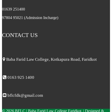
01639 251400
97804 95021 (Admission Incharge)
CONTACT US
Baba Farid Law College, Kotkapura Road, Faridkot
0163 925 1400
bflcfdk@gmail.com
© 2026 BFLC | Baba Farid Law College Faridkot. | Designed &