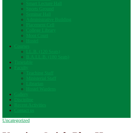
Smart Lecture Hall
Sports Ground
Seminar Hall
Administrative Building
Placement Cell
College Library
Moot Court
Hostel
Courses
LL.B. (120 Seats)
B.A.LL.B. (180 Seats)
Timetable
Faculty
Teaching Staff
Ministerial Staff
Librarian
Hostel Wardens
Gallery
Discipline
Recent Activities
Contact us
Uncategorized