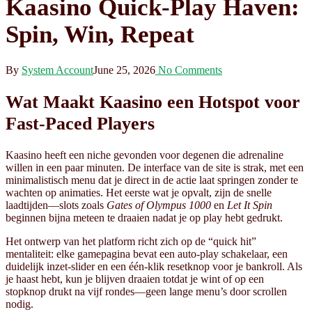
Kaasino Quick‑Play Haven:
Spin, Win, Repeat
By
System Account
June 25, 2026
No Comments
Wat Maakt Kaasino een Hotspot voor
Fast‑Paced Players
Kaasino heeft een niche gevonden voor degenen die adrenaline
willen in een paar minuten. De interface van de site is strak, met een
minimalistisch menu dat je direct in de actie laat springen zonder te
wachten op animaties. Het eerste wat je opvalt, zijn de snelle
laadtijden—slots zoals
Gates of Olympus 1000
en
Let It Spin
beginnen bijna meteen te draaien nadat je op play hebt gedrukt.
Het ontwerp van het platform richt zich op de “quick hit”
mentaliteit: elke gamepagina bevat een auto‑play schakelaar, een
duidelijk inzet‑slider en een één‑klik resetknop voor je bankroll. Als
je haast hebt, kun je blijven draaien totdat je wint of op een
stopknop drukt na vijf rondes—geen lange menu’s door scrollen
nodig.