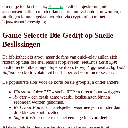
Omdat je tijd kostbaar is,
Kaasino
biedt een gestroomlijnde
accountsetup die in minder dan een minuut voltooid kan worden, en
stortingen kunnen gedaan worden via crypto of kaart met
bijna‑instant bevestiging.
Game Selectie Die Gedijt op Snelle
Beslissingen
De bibliotheek is groot, maar de fans van quick‑play zullen zich
richten op titels die snel resultaat opleveren. NetEnt’s
Let It Spin
biedt directe uitbetalingen bij elke draai, terwijl Yggdrasil’s
Big Wild
Buffalo
een korte volatiliteit heeft—perfect voor micro‑sessies.
De populairste slots voor de korte‑sessie‑groep zijn onder andere:
Firestorm Joker 777
– snelle RTP en directe bonus‑triggers.
Aviator
– een crash game waarbij beslissingen binnen
seconden worden genomen.
Red Door Roulette
– tafelspellen waarmee je in minder dan
drie klikken kunt inzetten.
Sugar Rush
– snelle reels met een lage huisvoordeel.
Al deze titels houden de actie strak, zodat je een sessie kunt