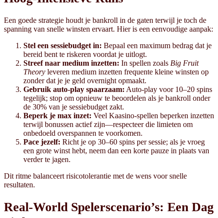
Een goede strategie houdt je bankroll in de gaten terwijl je toch de
spanning van snelle winsten ervaart. Hier is een eenvoudige aanpak:
Stel een sessiebudget in:
Bepaal een maximum bedrag dat je
bereid bent te riskeren voordat je uitlogt.
Streef naar medium inzetten:
In spellen zoals
Big Fruit
Theory
leveren medium inzetten frequente kleine winsten op
zonder dat je je geld overnight opmaakt.
Gebruik auto‑play spaarzaam:
Auto‑play voor 10–20 spins
tegelijk; stop om opnieuw te beoordelen als je bankroll onder
de 30% van je sessiebudget zakt.
Beperk je max inzet:
Veel Kaasino‑spellen beperken inzetten
terwijl bonussen actief zijn—respecteer die limieten om
onbedoeld overspannen te voorkomen.
Pace jezelf:
Richt je op 30–60 spins per sessie; als je vroeg
een grote winst hebt, neem dan een korte pauze in plaats van
verder te jagen.
Dit ritme balanceert risicotolerantie met de wens voor snelle
resultaten.
Real‑World Spelerscenario’s: Een Dag