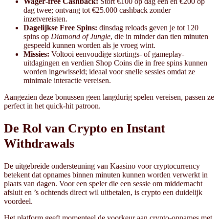
Wager‑free Cashback:
Stort €100 op dag één en €200 op
dag twee; ontvang tot €25.000 cashback zonder
inzetvereisten.
Dagelijkse Free Spins:
dinsdag reloads geven je tot 120
spins op
Diamond of Jungle
, die in minder dan tien minuten
gespeeld kunnen worden als je vroeg wint.
Missies:
Voltooi eenvoudige stortings- of gameplay-
uitdagingen en verdien Shop Coins die in free spins kunnen
worden ingewisseld; ideaal voor snelle sessies omdat ze
minimale interactie vereisen.
Aangezien deze bonussen geen langdurig spelen vereisen, passen ze
perfect in het quick‑hit patroon.
De Rol van Crypto en Instant
Withdrawals
De uitgebreide ondersteuning van Kaasino voor cryptocurrency
betekent dat opnames binnen minuten kunnen worden verwerkt in
plaats van dagen. Voor een speler die een sessie om middernacht
afsluit en ’s ochtends direct wil uitbetalen, is crypto een duidelijk
voordeel.
Het platform geeft momenteel de voorkeur aan crypto‑opnames met