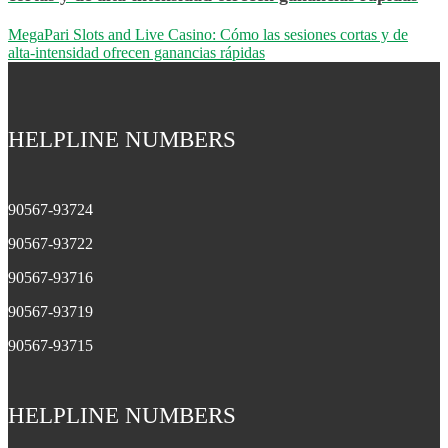
MegaPari Slots and Live Casino: Cómo las sesiones cortas y de
alta‑intensidad ofrecen ganancias rápidas
HELPLINE NUMBERS
90567-93724
90567-93722
90567-93716
90567-93719
90567-93715
HELPLINE NUMBERS