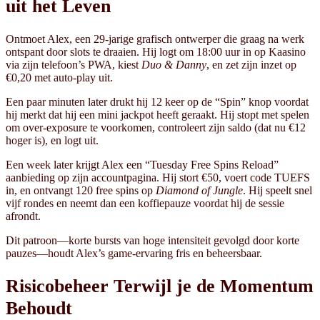
uit het Leven
Ontmoet Alex, een 29‑jarige grafisch ontwerper die graag na werk
ontspant door slots te draaien. Hij logt om 18:00 uur in op Kaasino
via zijn telefoon’s PWA, kiest
Duo & Danny
, en zet zijn inzet op
€0,20 met auto‑play uit.
Een paar minuten later drukt hij 12 keer op de “Spin” knop voordat
hij merkt dat hij een mini jackpot heeft geraakt. Hij stopt met spelen
om over‑exposure te voorkomen, controleert zijn saldo (dat nu €12
hoger is), en logt uit.
Een week later krijgt Alex een “Tuesday Free Spins Reload”
aanbieding op zijn accountpagina. Hij stort €50, voert code TUEFS
in, en ontvangt 120 free spins op
Diamond of Jungle
. Hij speelt snel
vijf rondes en neemt dan een koffiepauze voordat hij de sessie
afrondt.
Dit patroon—korte bursts van hoge intensiteit gevolgd door korte
pauzes—houdt Alex’s game‑ervaring fris en beheersbaar.
Risicobeheer Terwijl je de Momentum
Behoudt