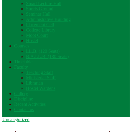
Smart Lecture Hall
Sports Ground
Seminar Hall
Administrative Building
Placement Cell
College Library
Moot Court
Hostel
Courses
LL.B. (120 Seats)
B.A.LL.B. (180 Seats)
Timetable
Faculty
Teaching Staff
Ministerial Staff
Librarian
Hostel Wardens
Gallery
Discipline
Recent Activities
Contact us
Uncategorized