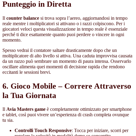
Punteggio in Diretta
Il
counter balance
si trova sopra l’aereo, aggiornandosi in tempo
reale mentre i moltiplicatori si attivano o i razzi colpiscono. Per i
giocatori veloci questa visualizzazione in tempo reale è essenziale
perché ti dice esattamente quanto puoi perdere o vincere in ogni
momento.
Spesso vedrai il contatore saltare drasticamente dopo che un
moltiplicatore di alto livello si attiva. Una caduta improvvisa causata
da un razzo può sembrare un momento di paura intensa. Osservarlo
oscillare alimenta quei momenti di decisione rapida che rendono
eccitanti le sessioni brevi.
6. Gioco Mobile – Correre Attraverso
la Tua Giornata
Il
Avia Masters game
è completamente ottimizzato per smartphone
e tablet, così puoi vivere un’esperienza di crash completa ovunque
tu sia.
Controlli Touch Responsive
: Tocca per iniziare, scorri per
regolare la velocità in modalità demo se consentito.