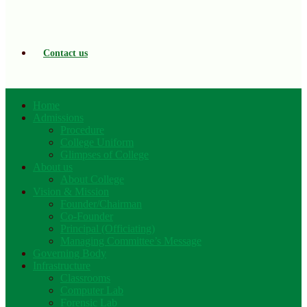
Contact us
Home
Admissions
Procedure
College Uniform
Glimpses of College
About us
About College
Vision & Mission
Founder/Chairman
Co-Founder
Principal (Officiating)
Managing Committee’s Message
Governing Body
Infrastructure
Classrooms
Computer Lab
Forensic Lab