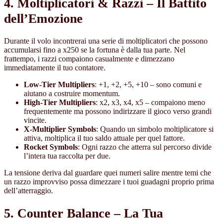
4. Moltiplicatori & Razzi – Il Battito
dell’Emozione
Durante il volo incontrerai una serie di moltiplicatori che possono
accumularsi fino a x250 se la fortuna è dalla tua parte. Nel
frattempo, i razzi compaiono casualmente e dimezzano
immediatamente il tuo contatore.
Low‑Tier Multipliers
: +1, +2, +5, +10 – sono comuni e
aiutano a costruire momentum.
High‑Tier Multipliers
: x2, x3, x4, x5 – compaiono meno
frequentemente ma possono indirizzare il gioco verso grandi
vincite.
X‑Multiplier Symbols
: Quando un simbolo moltiplicatore si
attiva, moltiplica il tuo saldo attuale per quel fattore.
Rocket Symbols
: Ogni razzo che atterra sul percorso divide
l’intera tua raccolta per due.
La tensione deriva dal guardare quei numeri salire mentre temi che
un razzo improvviso possa dimezzare i tuoi guadagni proprio prima
dell’atterraggio.
5. Counter Balance – La Tua