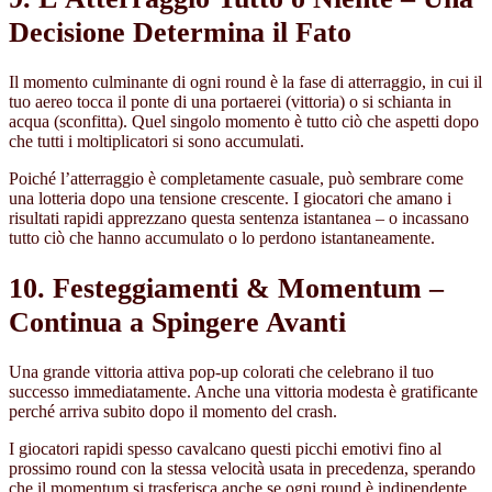
Decisione Determina il Fato
Il momento culminante di ogni round è la fase di atterraggio, in cui il
tuo aereo tocca il ponte di una portaerei (vittoria) o si schianta in
acqua (sconfitta). Quel singolo momento è tutto ciò che aspetti dopo
che tutti i moltiplicatori si sono accumulati.
Poiché l’atterraggio è completamente casuale, può sembrare come
una lotteria dopo una tensione crescente. I giocatori che amano i
risultati rapidi apprezzano questa sentenza istantanea – o incassano
tutto ciò che hanno accumulato o lo perdono istantaneamente.
10. Festeggiamenti & Momentum –
Continua a Spingere Avanti
Una grande vittoria attiva pop-up colorati che celebrano il tuo
successo immediatamente. Anche una vittoria modesta è gratificante
perché arriva subito dopo il momento del crash.
I giocatori rapidi spesso cavalcano questi picchi emotivi fino al
prossimo round con la stessa velocità usata in precedenza, sperando
che il momentum si trasferisca anche se ogni round è indipendente.