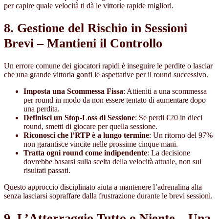
per capire quale velocità ti dà le vittorie rapide migliori.
8. Gestione del Rischio in Sessioni
Brevi – Mantieni il Controllo
Un errore comune dei giocatori rapidi è inseguire le perdite o lasciar
che una grande vittoria gonfi le aspettative per il round successivo.
Imposta una Scommessa Fissa
: Attieniti a una scommessa
per round in modo da non essere tentato di aumentare dopo
una perdita.
Definisci un Stop‑Loss di Sessione
: Se perdi €20 in dieci
round, smetti di giocare per quella sessione.
Riconosci che l’RTP è a lungo termine
: Un ritorno del 97%
non garantisce vincite nelle prossime cinque mani.
Tratta ogni round come indipendente
: La decisione
dovrebbe basarsi sulla scelta della velocità attuale, non sui
risultati passati.
Questo approccio disciplinato aiuta a mantenere l’adrenalina alta
senza lasciarsi sopraffare dalla frustrazione durante le brevi sessioni.
9. L’Atterraggio Tutto o Niente – Una