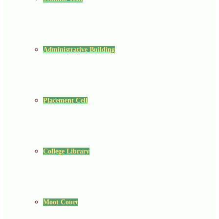
Administrative Building
Placement Cell
College Library
Moot Court