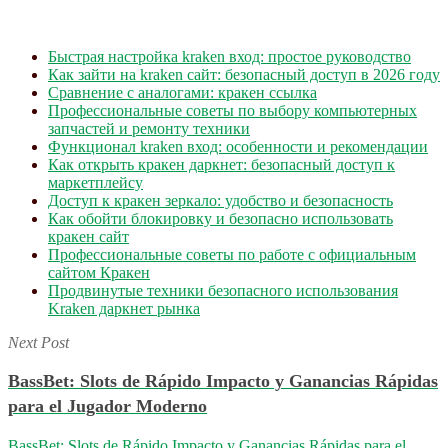
Быстрая настройка kraken вход: простое руководство
Как зайти на kraken сайт: безопасный доступ в 2026 году
Сравнение с аналогами: кракен ссылка
Профессиональные советы по выбору компьютерных
запчастей и ремонту техники
Функционал kraken вход: особенности и рекомендации
Как открыть кракен даркнет: безопасный доступ к
маркетплейсу
Доступ к кракен зеркало: удобство и безопасность
Как обойти блокировку и безопасно использовать
кракен сайт
Профессиональные советы по работе с официальным
сайтом Кракен
Продвинутые техники безопасного использования
Kraken даркнет рынка
Next Post
BassBet: Slots de Rápido Impacto y Ganancias Rápidas
para el Jugador Moderno
BassBet: Slots de Rápido Impacto y Ganancias Rápidas para el