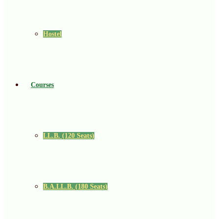
Hostel
Courses
LL.B. (120 Seats)
B.A.LL.B. (180 Seats)