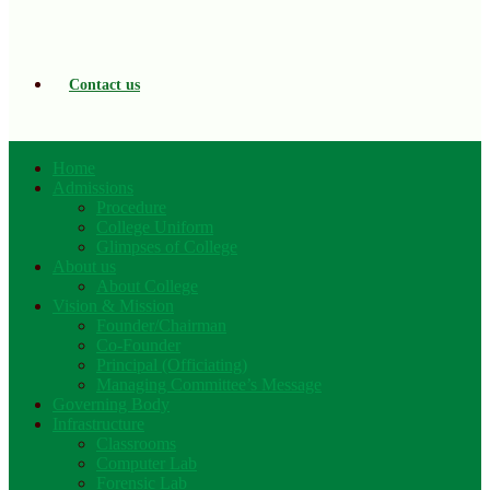
Contact us
Home
Admissions
Procedure
College Uniform
Glimpses of College
About us
About College
Vision & Mission
Founder/Chairman
Co-Founder
Principal (Officiating)
Managing Committee’s Message
Governing Body
Infrastructure
Classrooms
Computer Lab
Forensic Lab