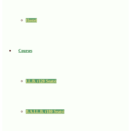
Hostel
Courses
LL.B. (120 Seats)
B.A.LL.B. (180 Seats)