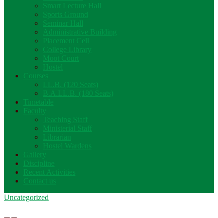
Smart Lecture Hall
Sports Ground
Seminar Hall
Administrative Building
Placement Cell
College Library
Moot Court
Hostel
Courses
LL.B. (120 Seats)
B.A.LL.B. (180 Seats)
Timetable
Faculty
Teaching Staff
Ministerial Staff
Librarian
Hostel Wardens
Gallery
Discipline
Recent Activities
Contact us
Uncategorized