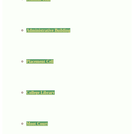
Administrative Building
Placement Cell
College Library
Moot Court