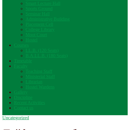
Smart Lecture Hall
Sports Ground
Seminar Hall
Administrative Building
Placement Cell
College Library
Moot Court
Hostel
Courses
LL.B. (120 Seats)
B.A.LL.B. (180 Seats)
Timetable
Faculty
Teaching Staff
Ministerial Staff
Librarian
Hostel Wardens
Gallery
Discipline
Recent Activities
Contact us
Uncategorized