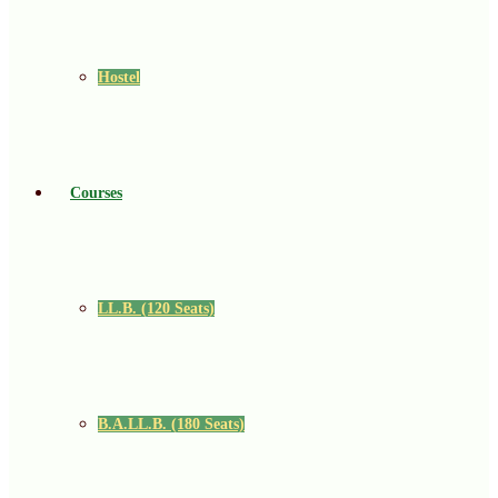
Hostel
Courses
LL.B. (120 Seats)
B.A.LL.B. (180 Seats)