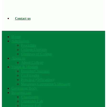
Contact us
Home
Admissions
Procedure
College Uniform
Glimpses of College
About us
About College
Vision & Mission
Founder/Chairman
Co-Founder
Principal (Officiating)
Managing Committee’s Message
Governing Body
Infrastructure
Classrooms
Computer Lab
Forensic Lab