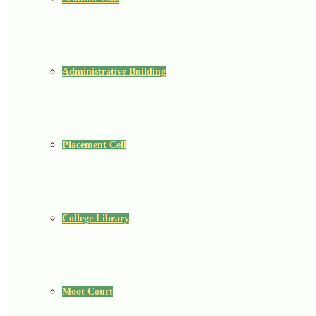
Administrative Building
Placement Cell
College Library
Moot Court