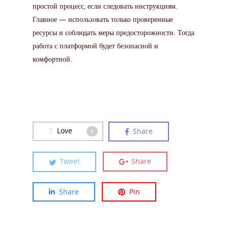
простой процесс, если следовать инструкциям.
Главное — использовать только проверенные
ресурсы и соблюдать меры предосторожности. Тогда
работа с платформой будет безопасной и
комфортной.
Love
Share
0
Tweet
Share
Share
Pin