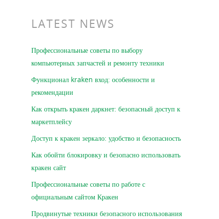
LATEST NEWS
Профессиональные советы по выбору
компьютерных запчастей и ремонту техники
Функционал kraken вход: особенности и
рекомендации
Как открыть кракен даркнет: безопасный доступ к
маркетплейсу
Доступ к кракен зеркало: удобство и безопасность
Как обойти блокировку и безопасно использовать
кракен сайт
Профессиональные советы по работе с
официальным сайтом Кракен
Продвинутые техники безопасного использования